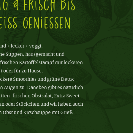
g & frisch bis
eiss geniessen
nd + lecker + veggi.
sche Suppen, hausgemacht und
frischen Kartoffelstampf mit leckeren
rt oder für zu Hause.
leckere Smoothies und grüne Detox
en Augen zu. Daneben gibt es natürlich
itten- frischen Obstsalat, Extra Sweet
n oder Stückchen
und wir haben auch
m Obst und Kirschsuppe mit Grieß.