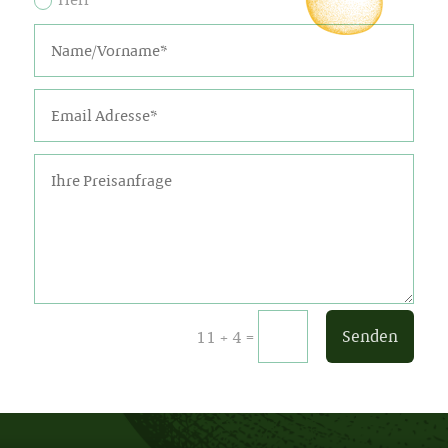
=
Senden
11 + 4