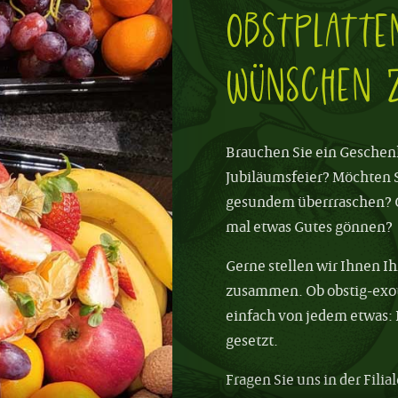
Obstplatte
WÜnschen z
Brauchen Sie ein Geschenk
Jubiläumsfeier? Möchten S
gesundem überrraschen? Od
mal etwas Gutes gönnen?
Gerne stellen wir Ihnen Ih
zusammen. Ob obstig-exot
einfach von jedem etwas: 
gesetzt.
Fragen Sie uns in der Filia