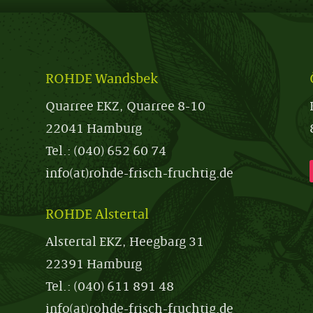
ROHDE Wandsbek
Quarree EKZ, Quarree 8-10
22041 Hamburg
Tel.: (040) 652 60 74
info(at)rohde-frisch-fruchtig.de
ROHDE Alstertal
Alstertal EKZ, Heegbarg 31
22391 Hamburg
Tel.: (040)
611 891 48
info(at)rohde-frisch-fruchtig.de