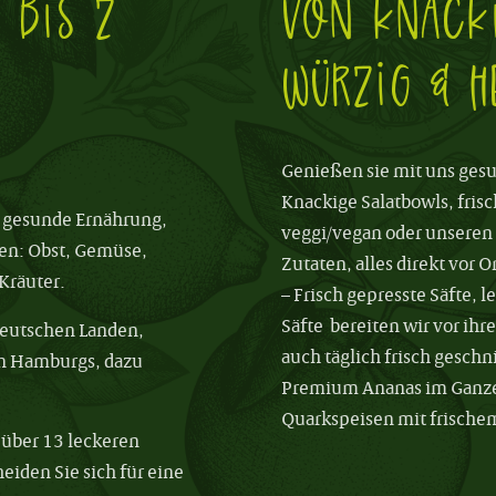
 bis Z
Von knacki
wÜrzig & h
Genießen sie mit uns gesu
Knackige Salatbowls, fri
en gesunde Ernährung,
veggi/vegan oder unseren 
en: Obst, Gemüse,
Zutaten, alles direkt vor O
Kräuter.
–
Frisch gepresste Säfte, 
Säfte bereiten wir vor ihr
 deutschen Landen,
auch täglich frisch geschn
en Hamburgs, dazu
Premium Ananas im Ganze
Quarkspeisen mit frische
s über 13 leckeren
eiden Sie sich für eine